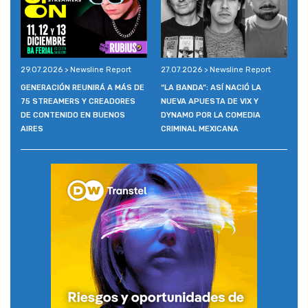
29.07.2026 > Newsline Report
27.07.2026 > Newsline Report
GENERACIÓN REUNIRÁ A MÁS DE
“LA BANDA”: ASÍ NACIÓ LA
75 STREAMERS Y CREADORES
NUEVA APUESTA DE VIX Y
DE CONTENIDO EN BUENOS
DYNAMO POR LA COMEDIA
AIRES
CRIMINAL MEXICANA