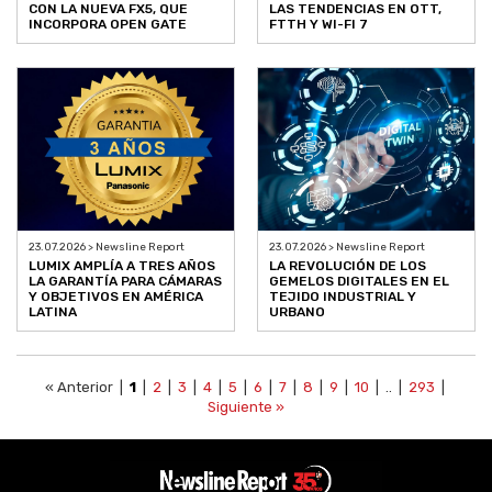
CON LA NUEVA FX5, QUE
LAS TENDENCIAS EN OTT,
INCORPORA OPEN GATE
FTTH Y WI-FI 7
23.07.2026 > Newsline Report
23.07.2026 > Newsline Report
LUMIX AMPLÍA A TRES AÑOS
LA REVOLUCIÓN DE LOS
LA GARANTÍA PARA CÁMARAS
GEMELOS DIGITALES EN EL
Y OBJETIVOS EN AMÉRICA
TEJIDO INDUSTRIAL Y
LATINA
URBANO
« Anterior |
1
|
2
|
3
|
4
|
5
|
6
|
7
|
8
|
9
|
10
| .. |
293
|
Siguiente »