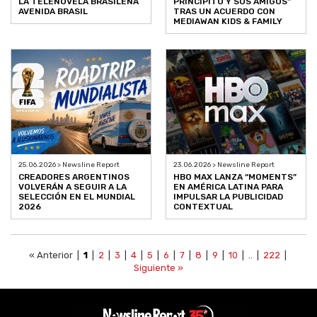
LA TELENOVELA BRASILEÑA
PRINCIPITO Y SUS AMIGOS"
AVENIDA BRASIL
TRAS UN ACUERDO CON
MEDIAWAN KIDS & FAMILY
25.06.2026 > Newsline Report
23.06.2026 > Newsline Report
CREADORES ARGENTINOS
HBO MAX LANZA “MOMENTS”
VOLVERÁN A SEGUIR A LA
EN AMÉRICA LATINA PARA
SELECCIÓN EN EL MUNDIAL
IMPULSAR LA PUBLICIDAD
2026
CONTEXTUAL
« Anterior |
1
|
2
|
3
|
4
|
5
|
6
|
7
|
8
|
9
|
10
| .. |
222
|
Siguiente »