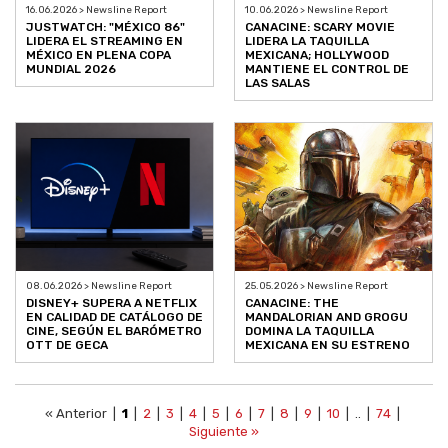
16.06.2026 > Newsline Report
10.06.2026 > Newsline Report
JUSTWATCH: "MÉXICO 86"
CANACINE: SCARY MOVIE
LIDERA EL STREAMING EN
LIDERA LA TAQUILLA
MÉXICO EN PLENA COPA
MEXICANA; HOLLYWOOD
MUNDIAL 2026
MANTIENE EL CONTROL DE
LAS SALAS
08.06.2026 > Newsline Report
25.05.2026 > Newsline Report
DISNEY+ SUPERA A NETFLIX
CANACINE: THE
EN CALIDAD DE CATÁLOGO DE
MANDALORIAN AND GROGU
CINE, SEGÚN EL BARÓMETRO
DOMINA LA TAQUILLA
OTT DE GECA
MEXICANA EN SU ESTRENO
« Anterior |
1
|
2
|
3
|
4
|
5
|
6
|
7
|
8
|
9
|
10
| .. |
74
|
Siguiente »