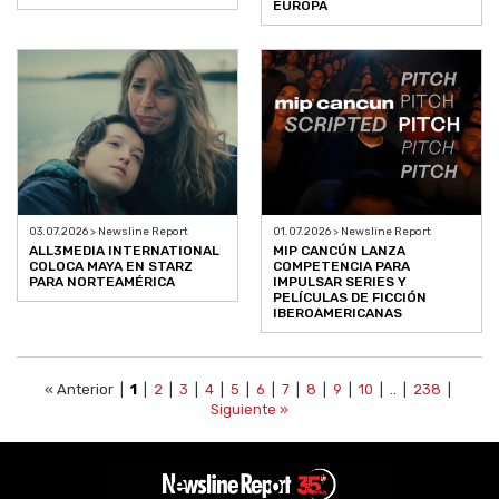
EUROPA
03.07.2026 > Newsline Report
01.07.2026 > Newsline Report
ALL3MEDIA INTERNATIONAL
MIP CANCÚN LANZA
COLOCA MAYA EN STARZ
COMPETENCIA PARA
PARA NORTEAMÉRICA
IMPULSAR SERIES Y
PELÍCULAS DE FICCIÓN
IBEROAMERICANAS
« Anterior |
1
|
2
|
3
|
4
|
5
|
6
|
7
|
8
|
9
|
10
| .. |
238
|
Siguiente »