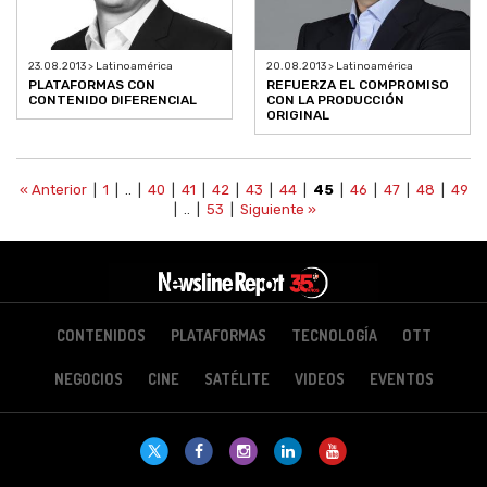
23.08.2013 > Latinoamérica
20.08.2013 > Latinoamérica
PLATAFORMAS CON
REFUERZA EL COMPROMISO
CONTENIDO DIFERENCIAL
CON LA PRODUCCIÓN
ORIGINAL
« Anterior
|
1
| .. |
40
|
41
|
42
|
43
|
44
|
45
|
46
|
47
|
48
|
49
| .. |
53
|
Siguiente »
CONTENIDOS
PLATAFORMAS
TECNOLOGÍA
OTT
NEGOCIOS
CINE
SATÉLITE
VIDEOS
EVENTOS