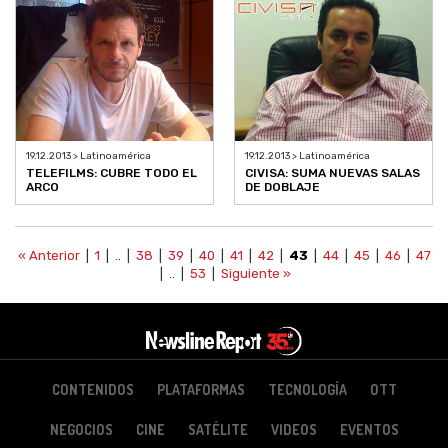
19.12.2013 > Latinoamérica
19.12.2013 > Latinoamérica
TELEFILMS: CUBRE TODO EL
CIVISA: SUMA NUEVAS SALAS
ARCO
DE DOBLAJE
« Anterior
|
1
| .. |
38
|
39
|
40
|
41
|
42
|
43
|
44
|
45
|
46
|
47
| .. |
53
|
Siguiente »
CONTENIDOS
PLATAFORMAS
TECNOLOGÍA
OTT
NEGOCIOS
CINE
SATÉLITE
VIDEOS
EVENTOS