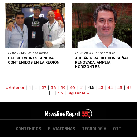
27.02.2014 > Latinoamérica
26.02.2014 > Latinoamérica
UFC NETWORKS GENERA
JULIÁN GIRALDO: CON SEÑAL
CONTENIDOS EN LA REGIÓN
RENOVADA, AMPLÍA
HORIZONTES
« Anterior
|
1
| .. |
37
|
38
|
39
|
40
|
41
|
42
|
43
|
44
|
45
|
46
| .. |
53
|
Siguiente »
CONTENIDOS
PLATAFORMAS
TECNOLOGÍA
OTT