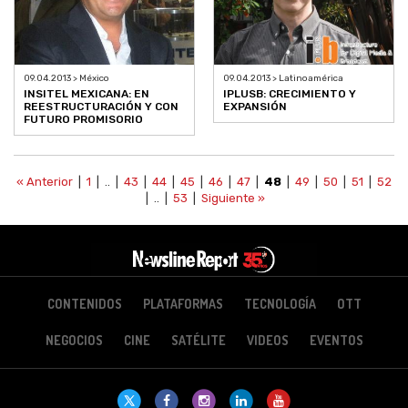
09.04.2013 > México
09.04.2013 > Latinoamérica
INSITEL MEXICANA: EN
IPLUSB: CRECIMIENTO Y
REESTRUCTURACIÓN Y CON
EXPANSIÓN
FUTURO PROMISORIO
« Anterior
|
1
| .. |
43
|
44
|
45
|
46
|
47
|
48
|
49
|
50
|
51
|
52
| .. |
53
|
Siguiente »
CONTENIDOS
PLATAFORMAS
TECNOLOGÍA
OTT
NEGOCIOS
CINE
SATÉLITE
VIDEOS
EVENTOS