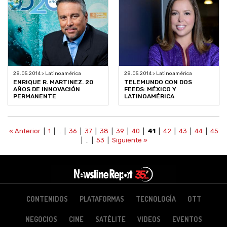
28.05.2014 > Latinoamérica
28.05.2014 > Latinoamérica
ENRIQUE R. MARTINEZ. 20
TELEMUNDO CON DOS
AÑOS DE INNOVACIÓN
FEEDS: MÉXICO Y
PERMANENTE
LATINOAMÉRICA
« Anterior
|
1
| .. |
36
|
37
|
38
|
39
|
40
|
41
|
42
|
43
|
44
|
45
| .. |
53
|
Siguiente »
CONTENIDOS
PLATAFORMAS
TECNOLOGÍA
OTT
NEGOCIOS
CINE
SATÉLITE
VIDEOS
EVENTOS