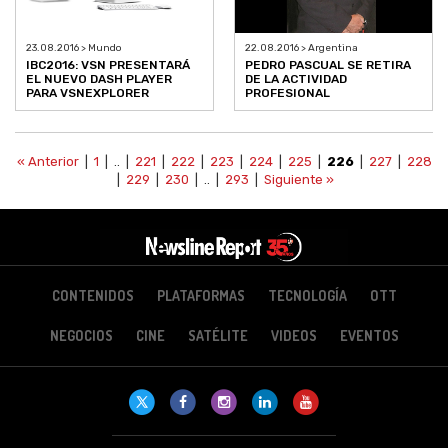
23.08.2016 > Mundo
22.08.2016 > Argentina
IBC2016: VSN PRESENTARÁ
PEDRO PASCUAL SE RETIRA
EL NUEVO DASH PLAYER
DE LA ACTIVIDAD
PARA VSNEXPLORER
PROFESIONAL
« Anterior
|
1
| .. |
221
|
222
|
223
|
224
|
225
|
226
|
227
|
228
|
229
|
230
| .. |
293
|
Siguiente »
CONTENIDOS
PLATAFORMAS
TECNOLOGÍA
OTT
NEGOCIOS
CINE
SATÉLITE
VIDEOS
EVENTOS