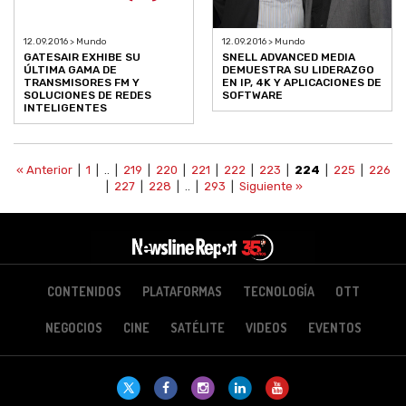
12.09.2016 > Mundo
12.09.2016 > Mundo
GATESAIR EXHIBE SU
SNELL ADVANCED MEDIA
ÚLTIMA GAMA DE
DEMUESTRA SU LIDERAZGO
TRANSMISORES FM Y
EN IP, 4K Y APLICACIONES DE
SOLUCIONES DE REDES
SOFTWARE
INTELIGENTES
« Anterior
|
1
| .. |
219
|
220
|
221
|
222
|
223
|
224
|
225
|
226
|
227
|
228
| .. |
293
|
Siguiente »
CONTENIDOS
PLATAFORMAS
TECNOLOGÍA
OTT
NEGOCIOS
CINE
SATÉLITE
VIDEOS
EVENTOS