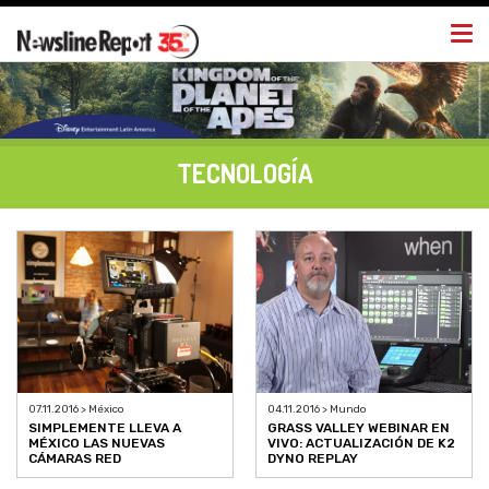
Togg
navi
TECNOLOGÍA
07.11.2016 > México
04.11.2016 > Mundo
SIMPLEMENTE LLEVA A
GRASS VALLEY WEBINAR EN
MÉXICO LAS NUEVAS
VIVO: ACTUALIZACIÓN DE K2
CÁMARAS RED
DYNO REPLAY