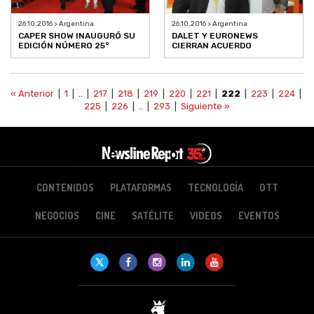
26.10.2016 > Argentina
26.10.2016 > Argentina
CAPER SHOW INAUGURÓ SU
DALET Y EURONEWS
EDICIÓN NÚMERO 25°
CIERRAN ACUERDO
« Anterior
|
1
| .. |
217
|
218
|
219
|
220
|
221
|
222
|
223
|
224
|
225
|
226
| .. |
293
|
Siguiente »
CONTENIDOS
PLATAFORMAS
TECNOLOGÍA
OTT
NEGOCIOS
CINE
SATÉLITE
VIDEOS
EVENTOS