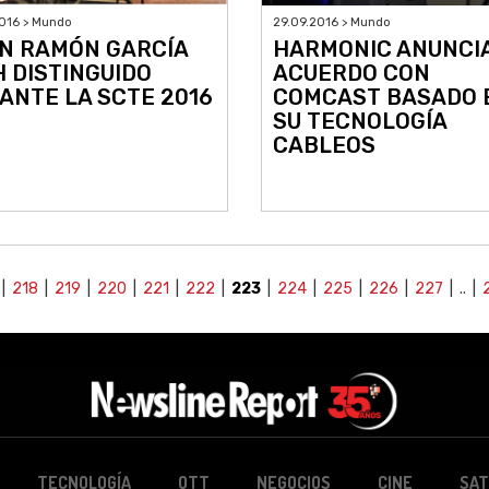
016 > Mundo
29.09.2016 > Mundo
N RAMÓN GARCÍA
HARMONIC ANUNCI
H DISTINGUIDO
ACUERDO CON
ANTE LA SCTE 2016
COMCAST BASADO 
SU TECNOLOGÍA
CABLEOS
 |
218
|
219
|
220
|
221
|
222
|
223
|
224
|
225
|
226
|
227
| .. |
TECNOLOGÍA
OTT
NEGOCIOS
CINE
SAT