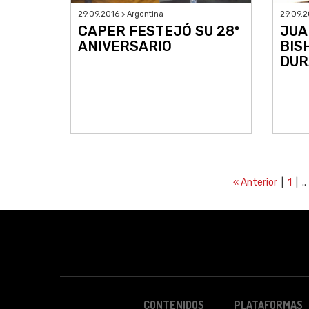
29.09.2016 > Argentina
29.09.2
CAPER FESTEJÓ SU 28º
JUA
ANIVERSARIO
BIS
DUR
« Anterior
|
1
| ..
CONTENIDOS
PLATAFORMAS