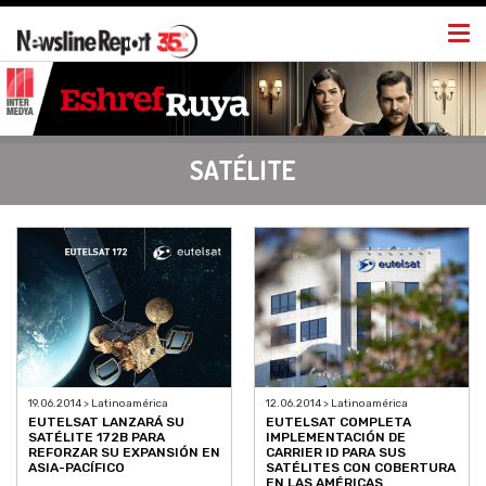
Togg
navi
SATÉLITE
19.06.2014 > Latinoamérica
12.06.2014 > Latinoamérica
EUTELSAT LANZARÁ SU
EUTELSAT COMPLETA
SATÉLITE 172B PARA
IMPLEMENTACIÓN DE
REFORZAR SU EXPANSIÓN EN
CARRIER ID PARA SUS
ASIA-PACÍFICO
SATÉLITES CON COBERTURA
EN LAS AMÉRICAS