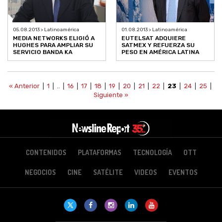
05.08.2013 > Latinoamérica
01.08.2013 > Latinoamérica
MEDIA NETWORKS ELIGIÓ A
EUTELSAT ADQUIERE
HUGHES PARA AMPLIAR SU
SATMEX Y REFUERZA SU
SERVICIO BANDA KA
PESO EN AMÉRICA LATINA
« Anterior
|
1
| .. |
16
|
17
|
18
|
19
|
20
|
21
|
22
|
23
|
24
|
25
|
Siguiente »
CONTENIDOS
PLATAFORMAS
TECNOLOGÍA
OTT
NEGOCIOS
CINE
SATÉLITE
VIDEOS
EVENTOS