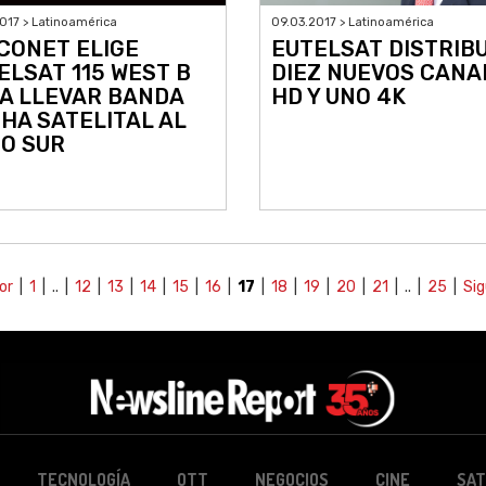
017 > Latinoamérica
09.03.2017 > Latinoamérica
CONET ELIGE
EUTELSAT DISTRIB
ELSAT 115 WEST B
DIEZ NUEVOS CANA
A LLEVAR BANDA
HD Y UNO 4K
HA SATELITAL AL
O SUR
or
|
1
| .. |
12
|
13
|
14
|
15
|
16
|
17
|
18
|
19
|
20
|
21
| .. |
25
|
Sig
TECNOLOGÍA
OTT
NEGOCIOS
CINE
SAT