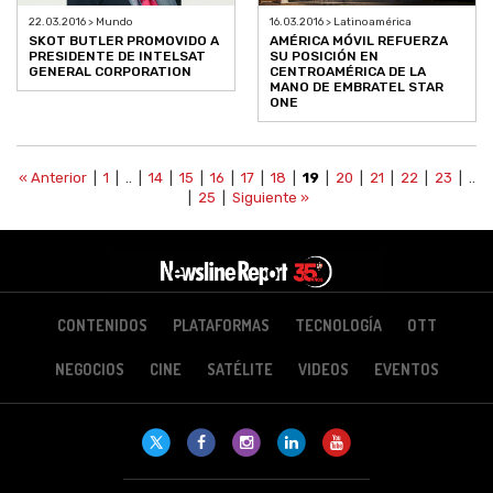
22.03.2016 > Mundo
16.03.2016 > Latinoamérica
SKOT BUTLER PROMOVIDO A
AMÉRICA MÓVIL REFUERZA
PRESIDENTE DE INTELSAT
SU POSICIÓN EN
GENERAL CORPORATION
CENTROAMÉRICA DE LA
MANO DE EMBRATEL STAR
ONE
« Anterior
|
1
| .. |
14
|
15
|
16
|
17
|
18
|
19
|
20
|
21
|
22
|
23
| ..
|
25
|
Siguiente »
CONTENIDOS
PLATAFORMAS
TECNOLOGÍA
OTT
NEGOCIOS
CINE
SATÉLITE
VIDEOS
EVENTOS