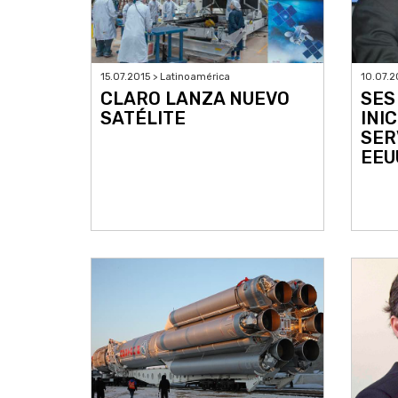
10.07.2
15.07.2015 > Latinoamérica
SES
CLARO LANZA NUEVO
INI
SATÉLITE
SER
EEU