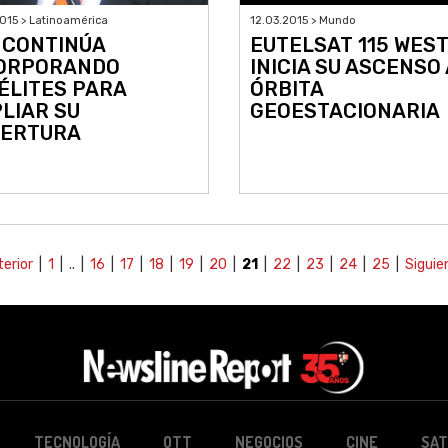
015 > Latinoamérica
12.03.2015 > Mundo
 CONTINÚA
EUTELSAT 115 WEST
ORPORANDO
INICIA SU ASCENSO 
ÉLITES PARA
ÓRBITA
LIAR SU
GEOESTACIONARIA
ERTURA
terior
|
1
| .. |
16
|
17
|
18
|
19
|
20
|
21
|
22
|
23
|
24
|
25
|
Siguie
TECNOLOGÍA
OTT
NEGOCIOS
CINE
SAT