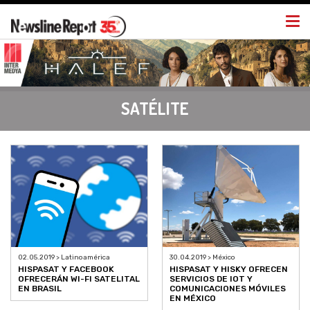
Togg
navi
SATÉLITE
02.05.2019 > Latinoamérica
30.04.2019 > México
HISPASAT Y FACEBOOK
HISPASAT Y HISKY OFRECEN
OFRECERÁN WI-FI SATELITAL
SERVICIOS DE IOT Y
EN BRASIL
COMUNICACIONES MÓVILES
EN MÉXICO