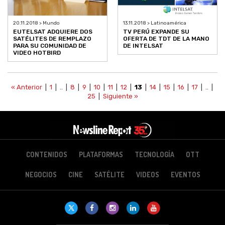
20.11.2018 > Mundo
13.11.2018 > Latinoamérica
EUTELSAT ADQUIERE DOS
TV PERÚ EXPANDE SU
SATÉLITES DE REMPLAZO
OFERTA DE TDT DE LA MANO
PARA SU COMUNIDAD DE
DE INTELSAT
VIDEO HOTBIRD
« Anterior
|
1
| .. |
8
|
9
|
10
|
11
|
12
|
13
|
14
|
15
|
16
|
17
| .. |
25
|
Siguiente »
CONTENIDOS
PLATAFORMAS
TECNOLOGÍA
OTT
NEGOCIOS
CINE
SATÉLITE
VIDEOS
EVENTOS