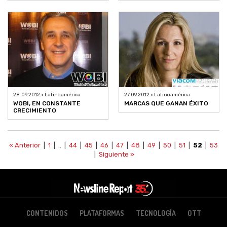
28.09.2012 > Latinoamérica
27.09.2012 > Latinoamérica
WOBI, EN CONSTANTE
MARCAS QUE GANAN ÉXITO
CRECIMIENTO
« Anterior
|
1
| .. |
44
|
45
|
46
|
47
|
48
|
49
|
50
|
51
|
52
|
53
|
Siguiente »
CONTENIDOS
PLATAFORMAS
TECNOLOGÍA
OTT