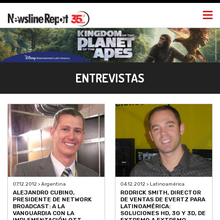
Togg
navi
ENTREVISTAS
07.12.2012 > Argentina
04.12.2012 > Latinoamérica
ALEJANDRO CUBINO,
RODRICK SMITH, DIRECTOR
PRESIDENTE DE NETWORK
DE VENTAS DE EVERTZ PARA
BROADCAST: A LA
LATINOAMÉRICA:
VANGUARDIA CON LA
SOLUCIONES HD, 3G Y 3D, DE
IMPLEMENTACIÓN OTT
EXTREMO A EXTREMO