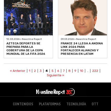
10.03.2026 > Newsline Report
09.03.2026 > Newsline Report
AZTECA DEPORTES SE
FRANCE 24 LLEGA A ANDINA
PREPARA PARA LA
LINK 2026 PARA
COBERTURA DE LA COPA
FORTALECER ALIANZAS Y
MUNDIAL DE LA FIFA 2026
PRESENCIA EN LATAM
« Anterior
|
1
|
2
|
3
|
4
|
5
|
6
|
7
|
8
|
9
|
10
| .. |
222
|
Siguiente »
CONTENIDOS
PLATAFORMAS
TECNOLOGÍA
OTT