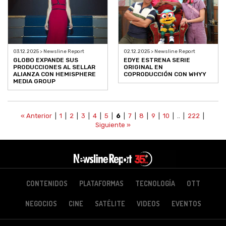
03.12.2025 > Newsline Report
02.12.2025 > Newsline Report
GLOBO EXPANDE SUS
EDYE ESTRENA SERIE
PRODUCCIONES AL SELLAR
ORIGINAL EN
ALIANZA CON HEMISPHERE
COPRODUCCIÓN CON WHYY
MEDIA GROUP
« Anterior
|
1
|
2
|
3
|
4
|
5
|
6
|
7
|
8
|
9
|
10
| .. |
222
|
Siguiente »
CONTENIDOS
PLATAFORMAS
TECNOLOGÍA
OTT
NEGOCIOS
CINE
SATÉLITE
VIDEOS
EVENTOS