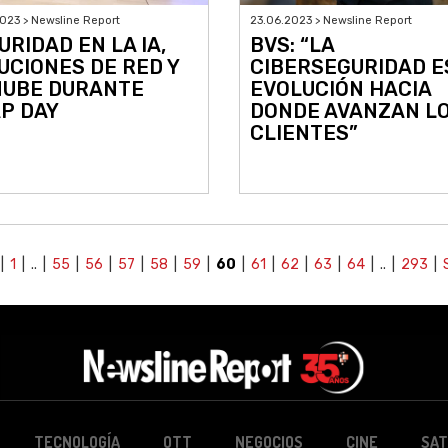
023 > Newsline Report
23.06.2023 > Newsline Report
URIDAD EN LA IA,
BVS: “LA
UCIONES DE RED Y
CIBERSEGURIDAD E
NUBE DURANTE
EVOLUCIÓN HACIA
P DAY
DONDE AVANZAN L
CLIENTES”
|
1
| .. |
55
|
56
|
57
|
58
|
59
|
60
|
61
|
62
|
63
|
64
| .. |
293
|
TECNOLOGÍA
OTT
NEGOCIOS
CINE
SAT