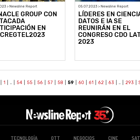
023 > Newsline Report
05.07.2023 > Newsline Report
NACLE GROUP CON
LÍDERES EN CIENCI
TACADA
DATOS E IA SE
TICIPACIÓN EN
REUNIRÁN EN EL
CREGTEL2023
CONGRESO CDO LA
2023
|
1
| .. |
54
|
55
|
56
|
57
|
58
|
59
|
60
|
61
|
62
|
63
| .. |
293
|
TECNOLOGÍA
OTT
NEGOCIOS
CINE
SAT