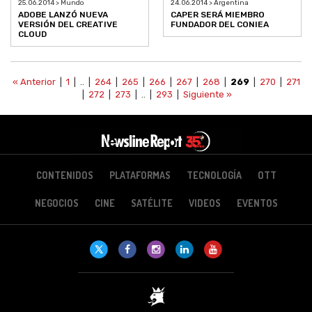
25.06.2014 > Mundo
24.06.2014 > Argentina
ADOBE LANZÓ NUEVA
CAPER SERÁ MIEMBRO
VERSIÓN DEL CREATIVE
FUNDADOR DEL CONIEA
CLOUD
« Anterior
|
1
| .. |
264
|
265
|
266
|
267
|
268
|
269
|
270
|
271
|
272
|
273
| .. |
293
|
Siguiente »
CONTENIDOS
PLATAFORMAS
TECNOLOGÍA
OTT
NEGOCIOS
CINE
SATÉLITE
VIDEOS
EVENTOS