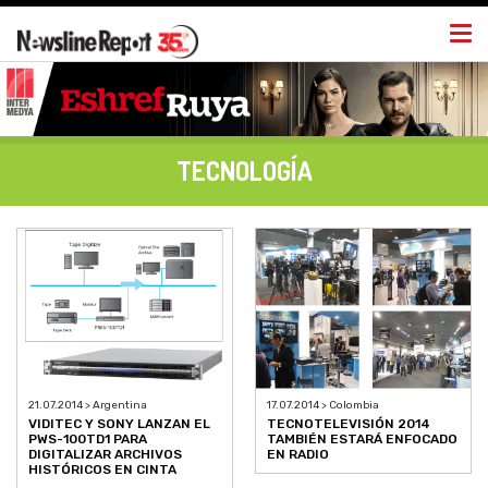
Togg
navi
TECNOLOGÍA
21.07.2014 > Argentina
17.07.2014 > Colombia
VIDITEC Y SONY LANZAN EL
TECNOTELEVISIÓN 2014
PWS-100TD1 PARA
TAMBIÉN ESTARÁ ENFOCADO
DIGITALIZAR ARCHIVOS
EN RADIO
HISTÓRICOS EN CINTA