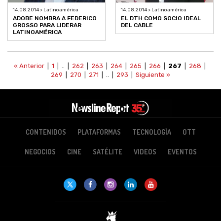
14.08.2014 > Latinoamérica
14.08.2014 > Latinoamérica
ADOBE NOMBRA A FEDERICO
EL DTH COMO SOCIO IDEAL
GROSSO PARA LIDERAR
DEL CABLE
LATINOAMÉRICA
« Anterior
|
1
| .. |
262
|
263
|
264
|
265
|
266
|
267
|
268
|
269
|
270
|
271
| .. |
293
|
Siguiente »
CONTENIDOS
PLATAFORMAS
TECNOLOGÍA
OTT
NEGOCIOS
CINE
SATÉLITE
VIDEOS
EVENTOS