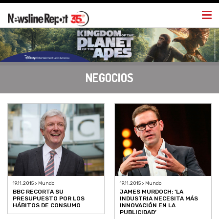
Togg
navi
NEGOCIOS
19.11.2015 > Mundo
19.11.2015 > Mundo
BBC RECORTA SU
JAMES MURDOCH: ‘LA
PRESUPUESTO POR LOS
INDUSTRIA NECESITA MÁS
HÁBITOS DE CONSUMO
INNOVACIÓN EN LA
PUBLICIDAD’