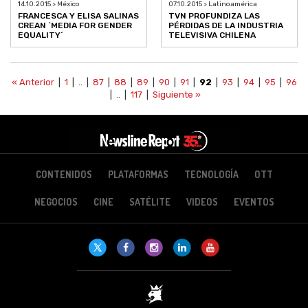
14.10.2015 > México
07.10.2015 > Latinoamérica
FRANCESCA Y ELISA SALINAS
TVN PROFUNDIZA LAS
CREAN `MEDIA FOR GENDER
PÉRDIDAS DE LA INDUSTRIA
EQUALITY´
TELEVISIVA CHILENA
« Anterior
|
1
| .. |
87
|
88
|
89
|
90
|
91
|
92
|
93
|
94
|
95
|
96
| .. |
117
|
Siguiente »
CONTENIDOS
PLATAFORMAS
TECNOLOGÍA
OTT
NEGOCIOS
CINE
SATÉLITE
VIDEOS
EVENTOS