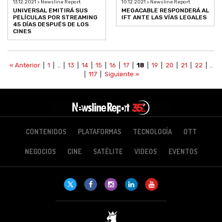
13.12.2021 > Newsline Report
10.12.2021 > Newsline Report
UNIVERSAL EMITIRÁ SUS
MEGACABLE RESPONDERÁ AL
PELÍCULAS POR STREAMING
IFT ANTE LAS VÍAS LEGALES
45 DÍAS DESPUÉS DE LOS
CINES
« Anterior
|
1
| .. |
13
|
14
|
15
|
16
|
17
|
18
|
19
|
20
|
21
|
22
| ..
|
117
|
Siguiente »
CONTENIDOS
PLATAFORMAS
TECNOLOGÍA
OTT
NEGOCIOS
CINE
SATÉLITE
VIDEOS
EVENTOS