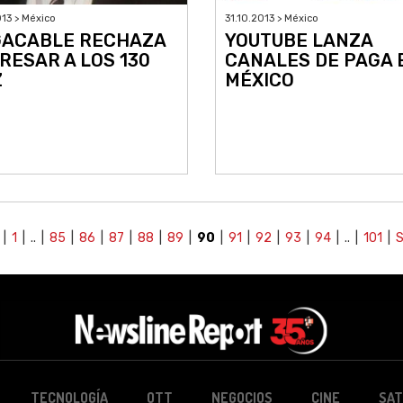
013 > México
31.10.2013 > México
ACABLE RECHAZA
YOUTUBE LANZA
RESAR A LOS 130
CANALES DE PAGA 
Z
MÉXICO
|
1
| .. |
85
|
86
|
87
|
88
|
89
|
90
|
91
|
92
|
93
|
94
| .. |
101
|
S
TECNOLOGÍA
OTT
NEGOCIOS
CINE
SAT