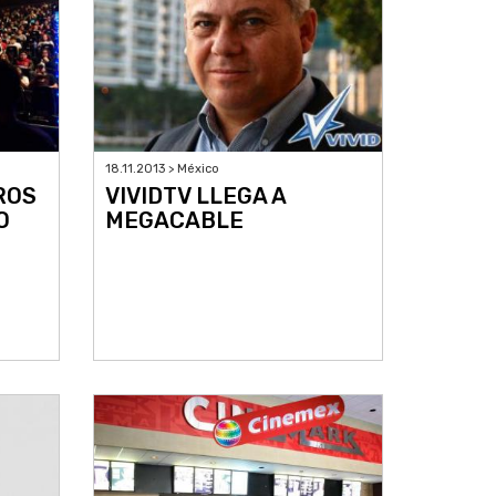
18.11.2013 > México
ROS
VIVIDTV LLEGA A
O
MEGACABLE