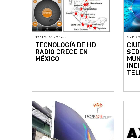
18.11.2013 > México
18.11.2
TECNOLOGÍA DE HD
CIU
RADIO CRECE EN
SED
MÉXICO
MUN
IND
TEL