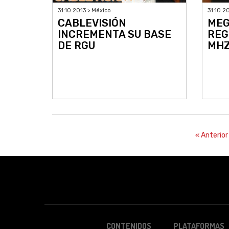
31.10.2
31.10.2013 > México
MEG
CABLEVISIÓN
REG
INCREMENTA SU BASE
MH
DE RGU
« Anterior
CONTENIDOS
PLATAFORMAS