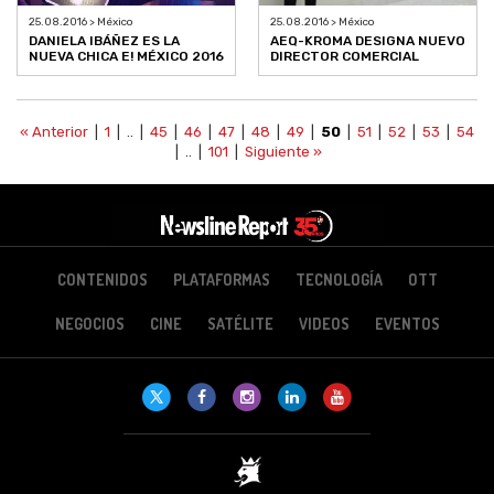
25.08.2016 > México
25.08.2016 > México
DANIELA IBÁÑEZ ES LA
AEQ-KROMA DESIGNA NUEVO
NUEVA CHICA E! MÉXICO 2016
DIRECTOR COMERCIAL
« Anterior
|
1
| .. |
45
|
46
|
47
|
48
|
49
|
50
|
51
|
52
|
53
|
54
| .. |
101
|
Siguiente »
CONTENIDOS
PLATAFORMAS
TECNOLOGÍA
OTT
NEGOCIOS
CINE
SATÉLITE
VIDEOS
EVENTOS