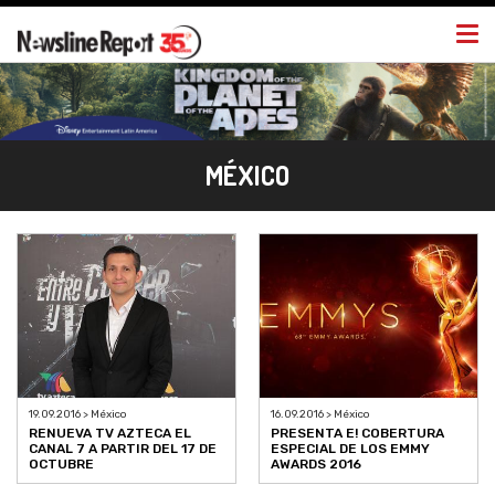
Togg
navi
MÉXICO
19.09.2016 > México
16.09.2016 > México
RENUEVA TV AZTECA EL
PRESENTA E! COBERTURA
CANAL 7 A PARTIR DEL 17 DE
ESPECIAL DE LOS EMMY
OCTUBRE
AWARDS 2016