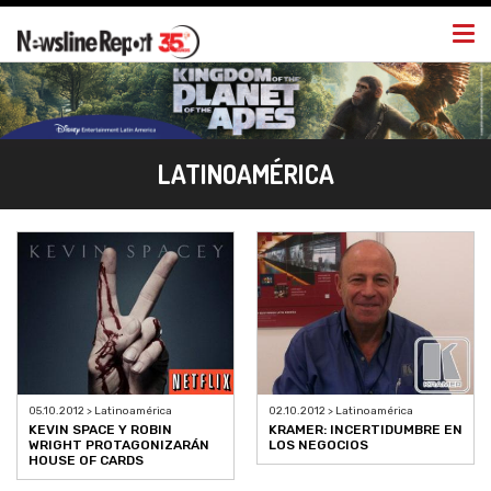
Togg
navi
LATINOAMÉRICA
05.10.2012 > Latinoamérica
02.10.2012 > Latinoamérica
KEVIN SPACE Y ROBIN
KRAMER: INCERTIDUMBRE EN
WRIGHT PROTAGONIZARÁN
LOS NEGOCIOS
HOUSE OF CARDS