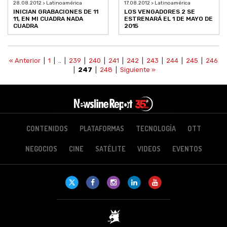
28.08.2012 > Latinoamérica
17.08.2012 > Latinoamérica
INICIAN GRABACIONES DE 11
LOS VENGADORES 2 SE
11, EN MI CUADRA NADA
ESTRENARÁ EL 1 DE MAYO DE
CUADRA
2015
« Anterior
|
1
| .. |
239
|
240
|
241
|
242
|
243
|
244
|
245
|
246
|
247
|
248
|
Siguiente »
CONTENIDOS
PLATAFORMAS
TECNOLOGÍA
OTT
NEGOCIOS
CINE
SATÉLITE
VIDEOS
EVENTOS