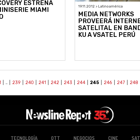
COVERY ESTRENA
19.11.2012 > Latinoamérica
MINISERIE MIAMI
MEDIA NETWORKS
O
PROVEERÁ INTERN
SATELITAL EN BAN
KU A VSATEL PERÚ
1
| .. |
239
|
240
|
241
|
242
|
243
|
244
|
245
|
246
|
247
|
248
TECNOLOGÍA
OTT
NEGOCIOS
CINE
SAT