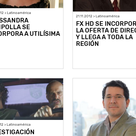
012 > Latinoamérica
21.11.2012 > Latinoamérica
SSANDRA
FX HD SE INCORPOR
POLLA SE
LA OFERTA DE DIRE
ORPORA A UTILÍSIMA
Y LLEGA A TODA LA
REGIÓN
012 > Latinoamérica
ESTIGACIÓN