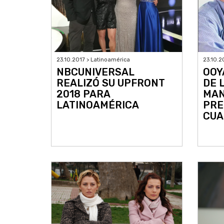
23.10.2017 > Latinoamérica
23.10.2
NBCUNIVERSAL
OOY
REALIZÓ SU UPFRONT
DE 
2018 PARA
MAN
LATINOAMÉRICA
PRE
CUA