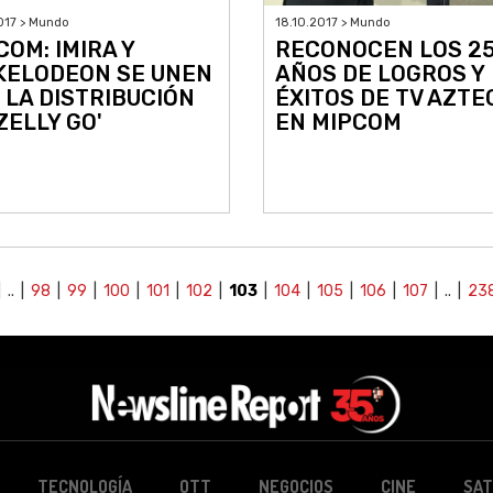
017 > Mundo
18.10.2017 > Mundo
COM: IMIRA Y
RECONOCEN LOS 2
KELODEON SE UNEN
AÑOS DE LOGROS Y
 LA DISTRIBUCIÓN
ÉXITOS DE TV AZTE
ZELLY GO'
EN MIPCOM
 .. |
98
|
99
|
100
|
101
|
102
|
103
|
104
|
105
|
106
|
107
| .. |
23
TECNOLOGÍA
OTT
NEGOCIOS
CINE
SAT