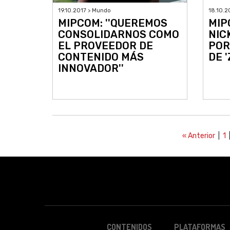
19.10.2017 > Mundo
18.10.2
MIPCOM: ''QUEREMOS
MIP
CONSOLIDARNOS COMO
NIC
EL PROVEEDOR DE
POR
CONTENIDO MÁS
DE '
INNOVADOR''
« Anterior
|
1
|
CONTENIDOS
PLATAFORMAS