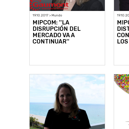
19.10.2017 > Mundo
19.10.2
MIPCOM: ''LA
MIP
DISRUPCIÓN DEL
DIS
MERCADO VA A
CON
CONTINUAR''
LOS