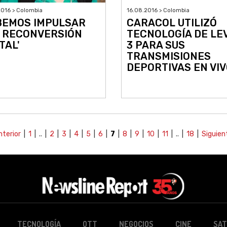
016 > Colombia
16.08.2016 > Colombia
BEMOS IMPULSAR
CARACOL UTILIZÓ
 RECONVERSIÓN
TECNOLOGÍA DE LE
TAL'
3 PARA SUS
TRANSMISIONES
DEPORTIVAS EN VI
nterior
|
1
| .. |
2
|
3
|
4
|
5
|
6
|
7
|
8
|
9
|
10
|
11
| .. |
18
|
Siguien
TECNOLOGÍA
OTT
NEGOCIOS
CINE
SAT