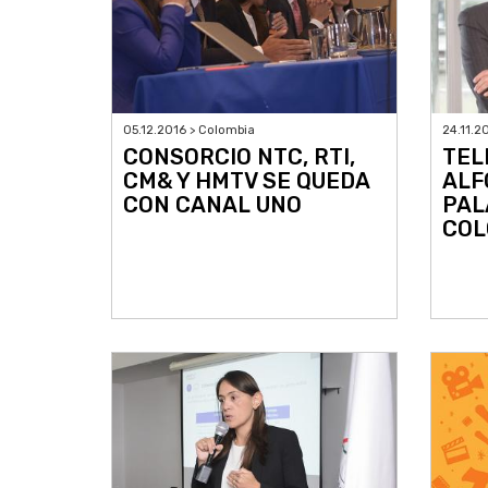
05.12.2016 > Colombia
24.11.2
CONSORCIO NTC, RTI,
TEL
CM& Y HMTV SE QUEDA
ALF
CON CANAL UNO
PAL
COL