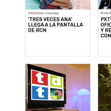
09.09.2016 > Colombia
31.08.2
'TRES VECES ANA'
PXT
LLEGA A LA PANTALLA
OFI
DE RCN
Y R
CON