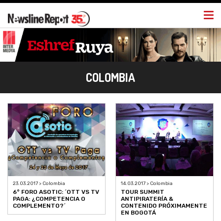
Togg
navi
COLOMBIA
23.03.2017 > Colombia
14.03.2017 > Colombia
6° FORO ASOTIC: ´OTT VS TV
TOUR SUMMIT
PAGA: ¿COMPETENCIA O
ANTIPIRATERÍA &
COMPLEMENTO?´
CONTENIDO PRÓXIMAMENTE
EN BOGOTÁ