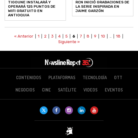
TIGOUNE INSTALARÁ Y
RCN INICIÓ GRABACIONES DE
OPERARÁ 125 PUNTOS DE
LA SERIE INSPIRADA EN
WIFI GRATUITO EN
JAIME GARZÓN
ANTIOQUIA
« Anterior
|
1
|
2
|
3
|
4
|
5
|
6
|
7
|
8
|
9
|
10
| .. |
18
|
Siguiente »
CONTENIDOS
PLATAFORMAS
TECNOLOGÍA
OTT
NEGOCIOS
CINE
SATÉLITE
VIDEOS
EVENTOS