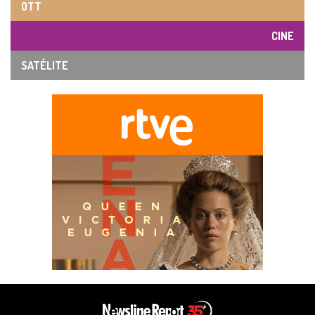
OTT
CINE
SATÉLITE