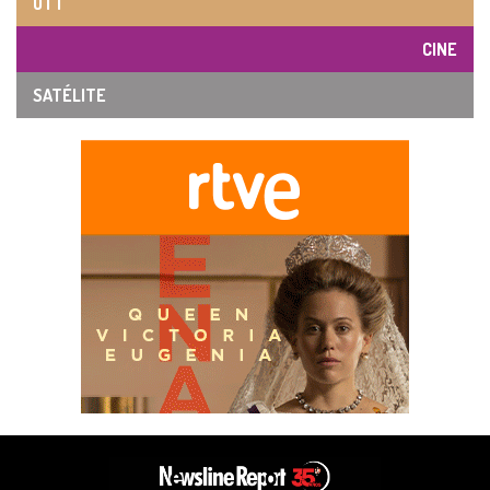
OTT
CINE
SATÉLITE