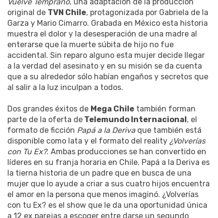
Vuelve Temprano
, una adaptación de la producción
original de
TVN Chile
, protagonizada por Gabriela de la
Garza y Mario Cimarro. Grabada en México esta historia
muestra el dolor y la desesperación de una madre al
enterarse que la muerte súbita de hijo no fue
accidental. Sin reparo alguno esta mujer decide llegar
a la verdad del asesinato y en su misión se da cuenta
que a su alrededor sólo habían engaños y secretos que
al salir a la luz inculpan a todos.
Dos grandes éxitos de
Mega Chile
también forman
parte de la oferta de
Telemundo Internacional
, el
formato de ficción
Papá a la Deriva
que también está
disponible como lata y el formato del reality
¿Volverías
con Tu Ex?
. Ambas producciones se han convertido en
líderes en su franja horaria en Chile. Papá a la Deriva es
la tierna historia de un padre que en busca de una
mujer que lo ayude a criar a sus cuatro hijos encuentra
el amor en la persona que menos imaginó. ¿Volverías
con tu Ex? es el show que le da una oportunidad única
a 12 ex parejas a escoger entre darse un segundo