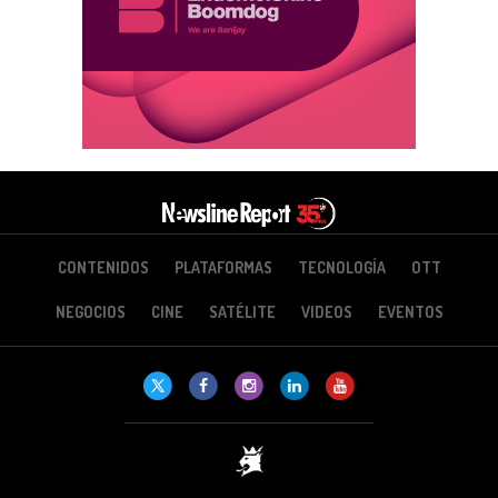
CONTENIDOS
PLATAFORMAS
TECNOLOGÍA
OTT
NEGOCIOS
CINE
SATÉLITE
VIDEOS
EVENTOS