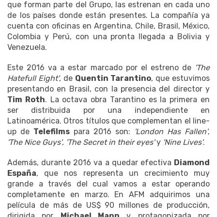
que forman parte del Grupo, las estrenan en cada uno
de los países donde están presentes. La compañía ya
cuenta con oficinas en Argentina, Chile, Brasil, México,
Colombia y Perú, con una pronta llegada a Bolivia y
Venezuela.
Este 2016 va a estar marcado por el estreno de
'The
Hatefull Eight'
, de
Quentin Tarantino
, que estuvimos
presentando en Brasil, con la presencia del director y
Tim Roth
. La octava obra Tarantino es la primera en
ser distribuida por una independiente en
Latinoamérica. Otros títulos que complementan el line-
up de
Telefilms
para 2016 son:
'London Has Fallen'
,
'The Nice Guys'
,
'The Secret in their eyes'
y
'Nine Lives'
.
Además, durante 2016 va a quedar efectiva
Diamond
España
, que nos representa un crecimiento muy
grande a través del cual vamos a estar operando
completamente en marzo. En AFM adquirimos una
película de más de US$ 90 millones de producción,
dirigida por
Michael Mann
y protagonizada por