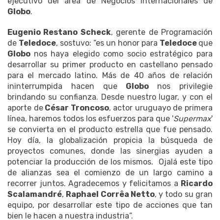
ejecutivo del área de Negocios Internacionales de
Globo
.
Eugenio Restano Scheck
, gerente de Programación
de
Teledoce
, sostuvo: “es un honor para
Teledoce
que
Globo
nos haya elegido como socio estratégico para
desarrollar su primer producto en castellano pensado
para el mercado latino. Más de 40 años de relación
ininterrumpida hacen que
Globo
nos privilegie
brindando su confianza. Desde nuestro lugar, y con el
aporte de
César Troncoso
, actor uruguayo de primera
línea, haremos todos los esfuerzos para que '
Supermax
'
se convierta en el producto estrella que fue pensado.
Hoy día, la globalización propicia la búsqueda de
proyectos comunes, donde las sinergias ayuden a
potenciar la producción de los mismos. Ojalá este tipo
de alianzas sea el comienzo de un largo camino a
recorrer juntos. Agradecemos y felicitamos a
Ricardo
Scalamandré
,
Raphael Corrêa Netto
, y todo su gran
equipo, por desarrollar este tipo de acciones que tan
bien le hacen a nuestra industria”.