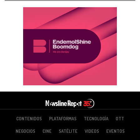
CONTENIDOS
PLATAFORMAS
TECNOLOGÍA
OTT
NEGOCIOS
CINE
SATÉLITE
VIDEOS
EVENTOS