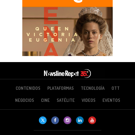
CONTENIDOS
PLATAFORMAS
TECNOLOGÍA
OTT
NEGOCIOS
CINE
SATÉLITE
VIDEOS
EVENTOS