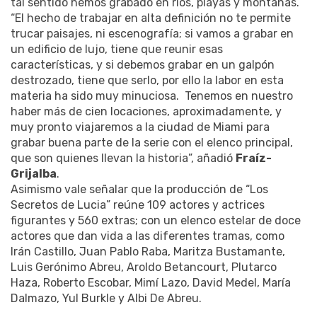
tal sentido hemos grabado en ríos, playas y montañas.
“El hecho de trabajar en alta definición no te permite
trucar paisajes, ni escenografía; si vamos a grabar en
un edificio de lujo, tiene que reunir esas
características, y si debemos grabar en un galpón
destrozado, tiene que serlo, por ello la labor en esta
materia ha sido muy minuciosa. Tenemos en nuestro
haber más de cien locaciones, aproximadamente, y
muy pronto viajaremos a la ciudad de Miami para
grabar buena parte de la serie con el elenco principal,
que son quienes llevan la historia”, añadió
Fraíz-
Grijalba
.
Asimismo vale señalar que la producción de “Los
Secretos de Lucia” reúne 109 actores y actrices
figurantes y 560 extras; con un elenco estelar de doce
actores que dan vida a las diferentes tramas, como
Irán Castillo, Juan Pablo Raba, Maritza Bustamante,
Luis Gerónimo Abreu, Aroldo Betancourt, Plutarco
Haza, Roberto Escobar, Mimí Lazo, David Medel, María
Dalmazo, Yul Burkle y Albi De Abreu.