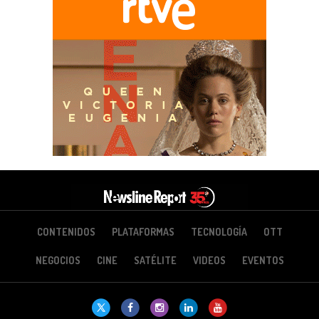
CONTENIDOS
PLATAFORMAS
TECNOLOGÍA
OTT
NEGOCIOS
CINE
SATÉLITE
VIDEOS
EVENTOS