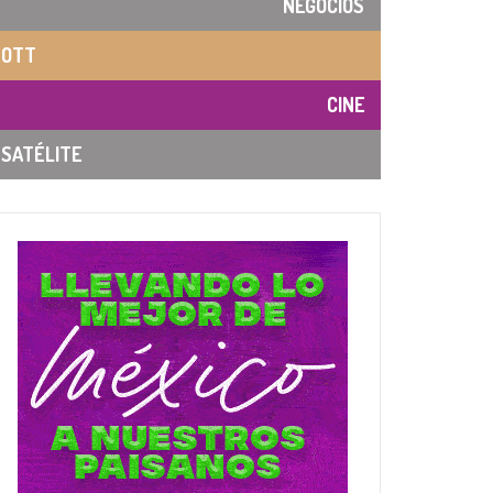
NEGOCIOS
OTT
CINE
SATÉLITE