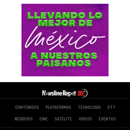
CONTENIDOS
PLATAFORMAS
TECNOLOGÍA
OTT
NEGOCIOS
CINE
SATÉLITE
VIDEOS
EVENTOS