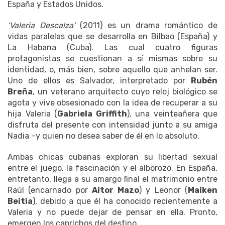
España y Estados Unidos.
‘Valeria Descalza’
(2011) es un drama romántico de
vidas paralelas que se desarrolla en Bilbao (España) y
La Habana (Cuba). Las cual cuatro figuras
protagonistas se cuestionan a sí mismas sobre su
identidad, o, más bien, sobre aquello que anhelan ser.
Uno de ellos es Salvador, interpretado por
Rubén
Breña
, un veterano arquitecto cuyo reloj biológico se
agota y vive obsesionado con la idea de recuperar a su
hija Valeria (
Gabriela Griffith
), una veinteañera que
disfruta del presente con intensidad junto a su amiga
Nadia –y quien no desea saber de él en lo absoluto.
Ambas chicas cubanas exploran su libertad sexual
entre el juego, la fascinación y el alborozo. En España,
entretanto, llega a su amargo final el matrimonio entre
Raúl (encarnado por
Aitor Mazo
) y Leonor (
Maiken
Beitia
), debido a que él ha conocido recientemente a
Valeria y no puede dejar de pensar en ella. Pronto,
emergen los caprichos del destino.