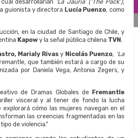
 cual desarrollarían
‘La Jauría’ (‘The Pack’)
,
a guionista y directora
Lucía Puenzo
, como
ducción, en la ciudad de Santiago de Chile, y
gentina
Kapow
y la señal pública chilena
TVN
.
astro, Marialy Rivas
y
Nicolás Puenzo
,
‘La
Fremantle, que también estará a cargo de su
onizada por Daniela Vega, Antonia Zegers, y
reativo de Dramas Globales de
Fremantle
riller visceral y al tener de fondo la lucha
rie explorará cómo las mujeres navegan en el
nsforman las creencias fragmentadas en las
ipo de violencia."