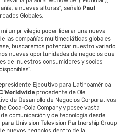
llevar la palabra ‘Worldwide’ (‘Mundial’),
añía, a nuevas alturas“, señaló
Paul
rcados Globales.
 mí un privilegio poder liderar una nueva
 de las compañías multimediáticas globales
ase, buscaremos potenciar nuestro variado
remos nuevas oportunidades de negocios que
des de nuestros consumidores y socios
isponibles”.
presidente Ejecutivo para Latinoamérica
C Worldwide
procedente de Ole
vo de Desarrollo de Negocios Corporativos
The Coca-Cola Company y posee vasta
s de comunicación y de tecnología desde
ó para Univision Television Partnership Group
 de nuevos negocios dentro de la