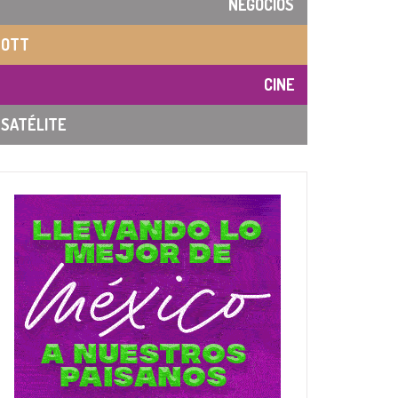
NEGOCIOS
OTT
CINE
SATÉLITE