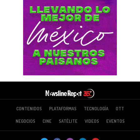
CONTENIDOS
PLATAFORMAS
TECNOLOGÍA
OTT
NEGOCIOS
CINE
SATÉLITE
VIDEOS
EVENTOS