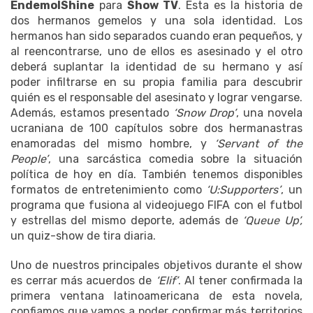
EndemolShine
para
Show TV
. Esta es la historia de
dos hermanos gemelos y una sola identidad. Los
hermanos han sido separados cuando eran pequeños, y
al reencontrarse, uno de ellos es asesinado y el otro
deberá suplantar la identidad de su hermano y así
poder infiltrarse en su propia familia para descubrir
quién es el responsable del asesinato y lograr vengarse.
Además, estamos presentado
‘Snow Drop’
, una novela
ucraniana de 100 capítulos sobre dos hermanastras
enamoradas del mismo hombre, y
‘Servant of the
People’
, una sarcástica comedia sobre la situación
política de hoy en día. También tenemos disponibles
formatos de entretenimiento como
‘U:Supporters’
, un
programa que fusiona al videojuego FIFA con el futbol
y estrellas del mismo deporte, además de
‘Queue Up’,
un quiz-show de tira diaria.
Uno de nuestros principales objetivos durante el show
es cerrar más acuerdos de
‘Elif’
. Al tener confirmada la
primera ventana latinoamericana de esta novela,
confiamos que vamos a poder confirmar más territorios